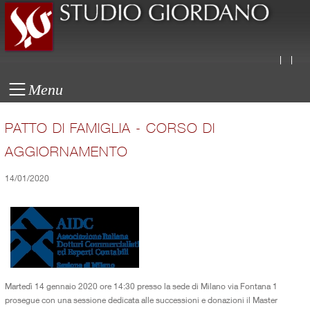
Menu
PATTO DI FAMIGLIA - CORSO DI
AGGIORNAMENTO
14/01/2020
Martedì 14 gennaio 2020 ore 14:30 presso la sede di Milano via Fontana 1
prosegue con una sessione dedicata alle successioni e donazioni il Master