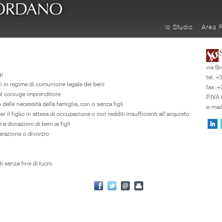
lo Studio
Area R
via B
gi
tel. 
gi in regime di comunione legale dei beni
fax. 
el coniuge imprenditore
P.IVA
delle necessità della famiglia, con o senza figli
e-mai
r il figlio in attesa di occupazione o con redditi insufficienti all'acquisto
a donazioni di beni ai figli
arazione o divorzio
i senza fine di lucro