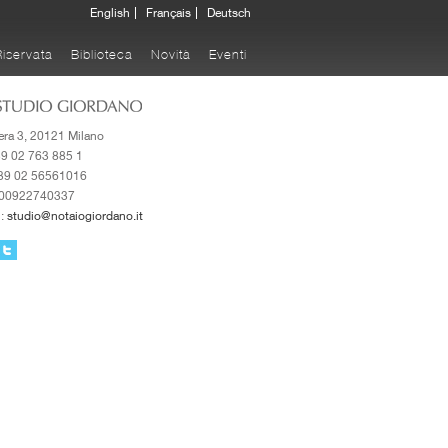
English
Français
Deutsch
iservata
Biblioteca
Novità
Eventi
rera 3, 20121 Milano
+39 02 763 885 1
+39 02 56561016
 00922740337
l:
studio@notaiogiordano.it