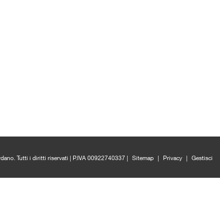
o. Tutti i diritti riservati | P.IVA 00922740337 |
Sitemap
|
Privacy
|
Gestisci